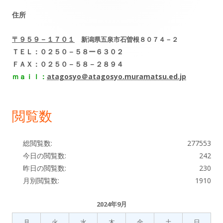
イ
住所
ン
〒９５９－１７０１
新潟県五泉市石曽根８０７４－２
サ
ＴＥＬ：０２５０－５８ー６３０２
ＦＡＸ：０２５０－５８－２８９４
イ
ｍａｉｌ：
atagosyo＠atagosyo.muramatsu.ed.jp
ド
閲覧数
バ
ー
総閲覧数:
277553
今日の閲覧数:
242
昨日の閲覧数:
230
月別閲覧数:
1910
2024年9月
月
火
水
木
金
土
日