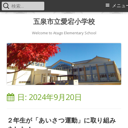
検
メ
メニュ
索:
イ
コ
五泉市立愛宕小学校
ン
ン
テ
Welcome to Atago Elementary School
メ
ン
ツ
ニ
へ
ス
ュ
キ
ー
ッ
プ
日:
2024年9月20日
２年生が「あいさつ運動」に取り組み