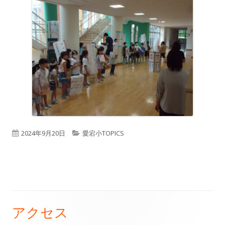
公
カ
2024年9月20日
愛宕小TOPICS
開
テ
日
ゴ
リ
ー
アクセス
メ