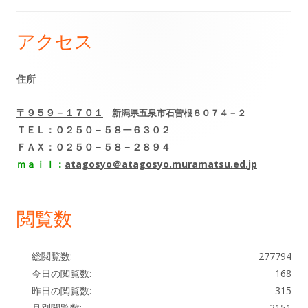
ビ
アクセス
メ
ゲ
イ
住所
ー
ン
シ
〒９５９－１７０１
新潟県五泉市石曽根８０７４－２
サ
ＴＥＬ：０２５０－５８ー６３０２
ョ
ＦＡＸ：０２５０－５８－２８９４
イ
ｍａｉｌ：
atagosyo＠atagosyo.muramatsu.ed.jp
ン
ド
閲覧数
バ
ー
総閲覧数:
277794
今日の閲覧数:
168
昨日の閲覧数:
315
月別閲覧数:
2151