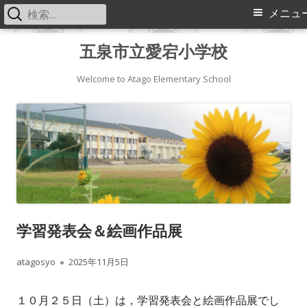
検
メ
メニュ
索:
イ
コ
五泉市立愛宕小学校
ン
ン
テ
Welcome to Atago Elementary School
メ
ン
ツ
ニ
へ
ス
ュ
キ
ー
ッ
プ
学習発表会＆絵画作品展
作
公
atagosyo
2025年11月5日
成
開
１０月２５日（土）は，学習発表会と絵画作品展でし