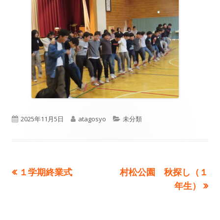
公
作
カ
2025年11月5日
atagosyo
未分類
開
成
テ
日
者
ゴ
前
次
１学期終業式
村松公園 秋探し（１
投
リ
の
の
年生）
ー
稿
記
記
事:
事:
ナ