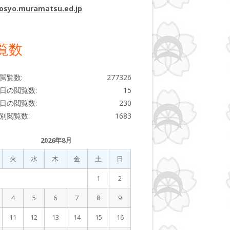
osyo.muramatsu.ed.jp
覧数
閲覧数:
277326
日の閲覧数:
15
日の閲覧数:
230
別閲覧数:
1683
2026年8月
火
水
木
金
土
日
1
2
4
5
6
7
8
9
11
12
13
14
15
16