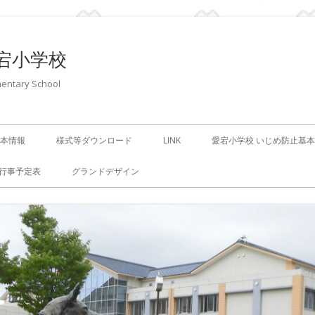
宕小学校
entary School
本情報
様式等ダウンロード
LINK
愛宕小学校 いじめ防止基
行事予定表
グランドデザイン