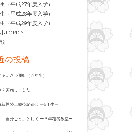
生（平成27年度入学）
生（平成28年度入学）
生（平成29年度入学）
小TOPICS
類
近の投稿
のあいさつ運動（５年生）
泳を実施しました
校親善陸上競技記録会 ー6年生ー
を「自分ごと」として ー６年租税教室ー