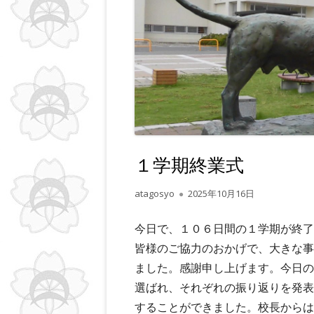
ー
１学期終業式
作
公
atagosyo
2025年10月16日
成
開
者
日
今日で、１０６日間の１学期が終了
皆様のご協力のおかげで、大きな事
ました。感謝申し上げます。今日の
選ばれ、それぞれの振り返りを発表
することができました。校長からは