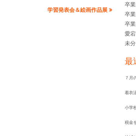
卒業
次
学習発表会＆絵画作品展
卒業
の
卒業
記
愛宕
事:
未分
最
７月
着衣
小学
税金