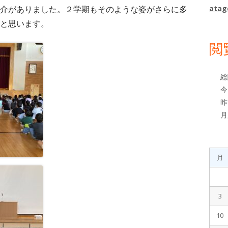
ド
介がありました。２学期もそのような姿がさらに多
atag
バ
と思います。
ー
閲
総
今
昨
月
月
3
10