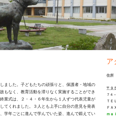
ア
メ
イ
住所
ン
しました。子どもたちの頑張りと、保護者・地域の
〒９
故もなく、教育活動を滞りなく実施することができ
サ
７４
終業式は、２・４・６年生から１人ずつ代表児童が
ＴＥ
イ
してくれました。３人とも上手に自分の意見を発表
ＦＡ
、学年ごとに進んで学んでいた姿、進んで鍛えてい
ｍａ