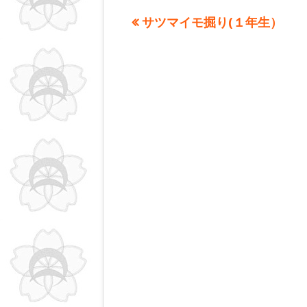
ー
前
サツマイモ掘り(１年生）
投
の
稿
記
事:
ナ
ビ
ゲ
ー
シ
ョ
ン