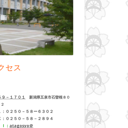
クセス
５９－１７０１
新潟県五泉市石曽根８０
－２
Ｌ：０２５０－５８ー６３０２
Ｘ：０２５０－５８－２８９４
ｉｌ：
atagosyo＠