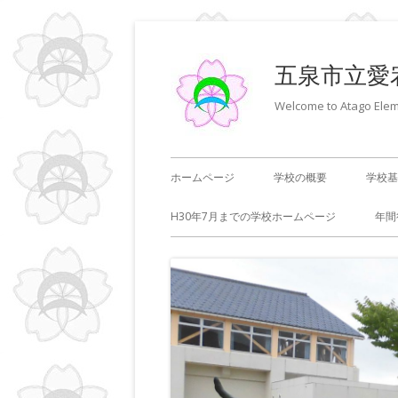
コ
ン
五泉市立愛
テ
ン
Welcome to Atago Elem
ツ
へ
メ
ホームページ
学校の概要
学校基
ス
キ
イ
H30年7月までの学校ホームページ
年間
ッ
ン
プ
メ
ニ
ュ