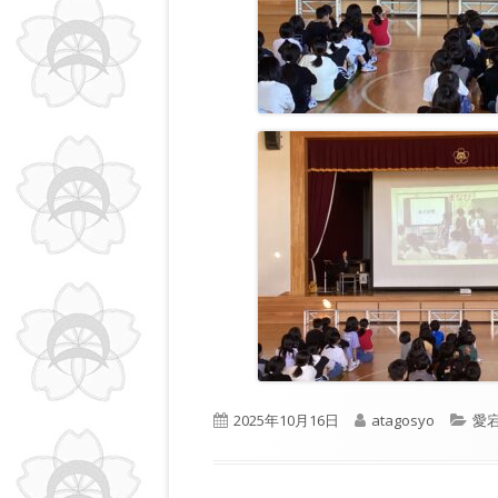
公
作
カ
2025年10月16日
atagosyo
愛宕
開
成
テ
日
者
ゴ
リ