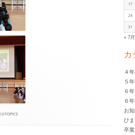
17
24
31
« 7
カ
４年
５年
６年
６年
お知
小TOPICS
ひま
卒業