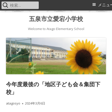
検
メ
メニュ
索:
イ
コ
五泉市立愛宕小学校
ン
ン
テ
Welcome to Atago Elementary School
メ
ン
ツ
ニ
へ
ス
ュ
キ
ー
ッ
プ
今年度最後の「地区子ども会＆集団下
校」
作
公
atagosyo
2024年3月6日