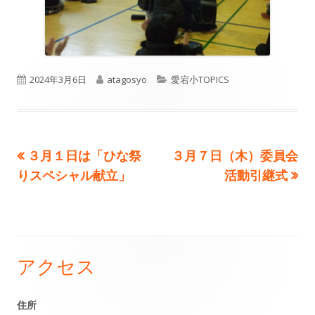
公
作
カ
2024年3月6日
atagosyo
愛宕小TOPICS
開
成
テ
日
者
ゴ
前
次
３月１日は「ひな祭
３月７日（木）委員会
投
リ
の
の
りスペシャル献立」
活動引継式
ー
稿
記
記
事:
事:
ナ
ビ
アクセス
メ
ゲ
イ
住所
ー