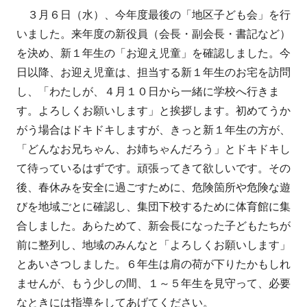
成
開
３月６日（水）、今年度最後の「地区子ども会」を行
者
日
いました。来年度の新役員（会長・副会長・書記など）
を決め、新１年生の「お迎え児童」を確認しました。今
日以降、お迎え児童は、担当する新１年生のお宅を訪問
し、「わたしが、４月１０日から一緒に学校へ行きま
す。よろしくお願いします」と挨拶します。初めてうか
がう場合はドキドキしますが、きっと新１年生の方が、
「どんなお兄ちゃん、お姉ちゃんだろう」とドキドキし
て待っているはずです。頑張ってきて欲しいです。その
後、春休みを安全に過ごすために、危険箇所や危険な遊
びを地域ごとに確認し、集団下校するために体育館に集
合しました。あらためて、新会長になった子どもたちが
前に整列し、地域のみんなと「よろしくお願いします」
とあいさつしました。６年生は肩の荷が下りたかもしれ
ませんが、もう少しの間、１～５年生を見守って、必要
なときには指導をしてあげてください。