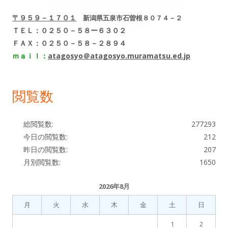
ン
シ
〒９５９－１７０１
新潟県五泉市石曽根８０７４－２
サ
ＴＥＬ：０２５０－５８ー６３０２
ョ
ＦＡＸ：０２５０－５８－２８９４
イ
ｍａｉｌ：
atagosyo＠atagosyo.muramatsu.ed.jp
ン
ド
閲覧数
バ
ー
総閲覧数:
277293
今日の閲覧数:
212
昨日の閲覧数:
207
月別閲覧数:
1650
2026年8月
月
火
水
木
金
土
日
1
2