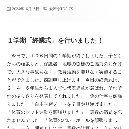
公
カ
2024年10月15日
愛宕小TOPICS
開
テ
日
ゴ
１学期「終業式」を行いました！
リ
ー
今日で、１０６日間の１学期が終了しました。子ども
たちの頑張りと、保護者・地域の皆様のご協力のおかげ
で、大きな事故もなく、教育活動を滞りなく実施するこ
とができました。感謝申し上げます。今日の終業式は、
２・４・６年生から１人ずつ代表児童が選ばれ、それぞ
れの振り返りを発表してくれました。「係の仕事を頑張
りました」「自主学習ノートを７冊やり遂げました」
「体育のマット運動を頑張りました」「算数の宿題を忘
れませんでした」「体育のバレーボールを頑張りまし
た」。一方、課題としては「算数の計算ミス、うっかり