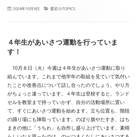
公
カ
2024年10月9日
愛宕小TOPICS
開
テ
日
ゴ
４年生があいさつ運動を行っていま
リ
す！
ー
10月８日（火）今週は４年生があいさつ運動に取り
組んでいます。これまで他学年の取組を見ていて気付い
たことや改善点について話し合ったのでしょう。やり方
がちょっと違っています。４年生は登校すると、ランド
セルを教室まで持っていかず、自分の活動場所に置い
て、すぐにあいさつ運動を始めます。立ち位置も、階段
の踊り場にも陣取っています。のぼり旗やたすき、はち
まきの他に「うちわ」も自作し盛り上げています。素晴
らしいなと思ったのは、のべつまくなしにあいさつする