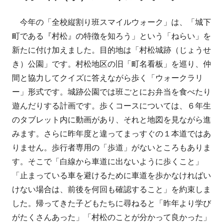
ー
今年の「全校縦割り班スマイルウォーク」は、「城下
町である『村松』の特徴を知ろう」という「ねらい」を
新たに付け加えました。目的地は「村松城跡（じょうせ
き）公園」です。村松地区の旧「町名看板」を巡り、仲
間と協力してクイズに答えながら歩く「ウォークラリ
ー」形式です。城跡公園では班ごとにお弁当を食べたり
遊んだりする計画です。歩くコースについては、６年生
のタブレット内に動画があり、それと地図を見ながら進
みます。さらに昨年度と違ってまっすぐの１本道ではあ
りません。歩行者専用の「歩道」がないところもありま
す。そこで「白線から車道に出ないように歩くこと」
「止まっている車を避けるために車道を歩かなければい
けない場合は、前後を何回も確認すること」を約束しま
した。帰ってきた子どもたちに尋ねると「昨年より学び
がたくさんあった」「村松のことが分かって良かった」