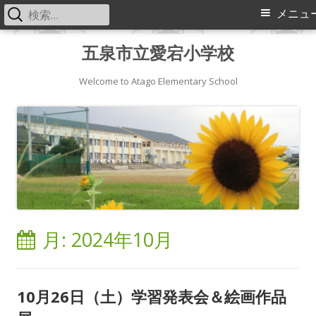
検
メ
メニュ
索:
イ
コ
五泉市立愛宕小学校
ン
ン
テ
Welcome to Atago Elementary School
メ
ン
ツ
ニ
へ
ス
ュ
キ
ー
ッ
プ
月:
2024年10月
10月26日（土）学習発表会＆絵画作品