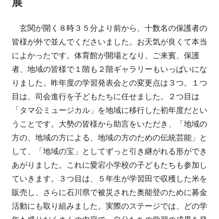
展
玄関が開く８時３５分より前から、十数名の保護者の
皆様が外で並んでくださいました。お天気が良くて本当
によかったです。体育館が開場となり、ご来賓、保護
者、地域の皆様で１階も２階ギャラリーもいっぱいにな
りました。昨年度の学習発表会との変更点は３つ。１つ
目は、司会進行を子どもたちに任せました。２つ目は
「タマ公ミュージカル」を地域に移行した初年度だとい
うことです。大勢の皆様から助言をいただき、「地域の
方の、地域の方による、地域の方のための伝統芸能」と
して、「地域の宝」としてずっと引き継がれる形ができ
あがりました。これに愛宕小学校の子どもたちも参加し
ていきます。３つ目は、５年生が学習田で収穫した米を
販売し、さらに石川県で被災された奥能登のために募金
活動にも取り組みました。実際のステージでは、どの学