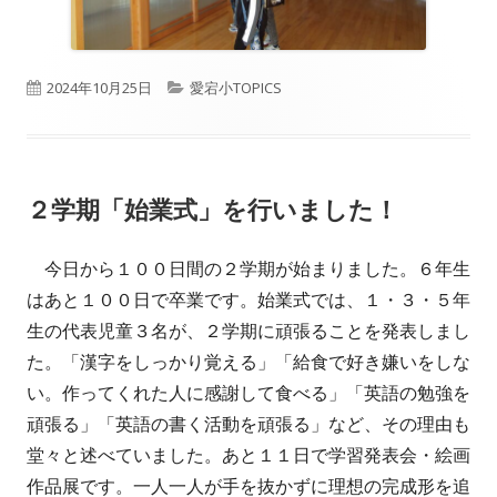
公
カ
2024年10月25日
愛宕小TOPICS
開
テ
日
ゴ
２学期「始業式」を行いました！
リ
ー
今日から１００日間の２学期が始まりました。６年生
はあと１００日で卒業です。始業式では、１・３・５年
生の代表児童３名が、２学期に頑張ることを発表しまし
た。「漢字をしっかり覚える」「給食で好き嫌いをしな
い。作ってくれた人に感謝して食べる」「英語の勉強を
頑張る」「英語の書く活動を頑張る」など、その理由も
堂々と述べていました。あと１１日で学習発表会・絵画
作品展です。一人一人が手を抜かずに理想の完成形を追