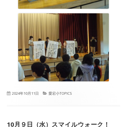
公
カ
2024年10月11日
愛宕小TOPICS
開
テ
日
ゴ
10月９日（水）スマイルウォーク！
リ