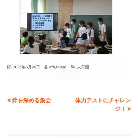
公
作
カ
2025年6月20日
atagosyo
未分類
開
成
テ
日
者
ゴ
前
次
絆を深める集会
体力テストにチャレン
投
リ
の
の
ジ！
ー
稿
記
記
事:
事:
ナ