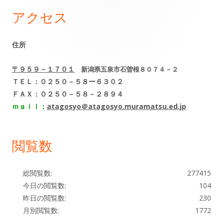
ビ
アクセス
メ
ゲ
イ
住所
ー
ン
シ
〒９５９－１７０１
新潟県五泉市石曽根８０７４－２
サ
ＴＥＬ：０２５０－５８ー６３０２
ョ
ＦＡＸ：０２５０－５８－２８９４
イ
ｍａｉｌ：
atagosyo＠atagosyo.muramatsu.ed.jp
ン
ド
閲覧数
バ
ー
総閲覧数:
277415
今日の閲覧数:
104
昨日の閲覧数:
230
月別閲覧数:
1772