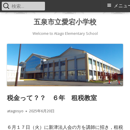
検
メ
メニュ
索:
イ
コ
五泉市立愛宕小学校
ン
ン
テ
Welcome to Atago Elementary School
メ
ン
ツ
ニ
へ
ス
ュ
キ
ー
ッ
プ
税金って？？ ６年 租税教室
作
公
atagosyo
2025年6月20日
成
開
６月１７日（火）に新津法人会の方を講師に招き，租税