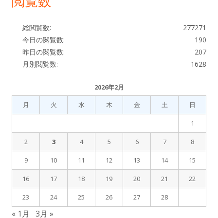
閲覧数
バ
ー
総閲覧数:
277271
今日の閲覧数:
190
昨日の閲覧数:
207
月別閲覧数:
1628
2026年2月
月
火
水
木
金
土
日
1
2
3
4
5
6
7
8
9
10
11
12
13
14
15
16
17
18
19
20
21
22
23
24
25
26
27
28
« 1月
3月 »