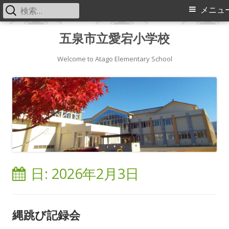
検
メ
メニュ
索:
イ
コ
五泉市立愛宕小学校
ン
ン
テ
Welcome to Atago Elementary School
メ
ン
ツ
ニ
へ
ス
ュ
キ
ー
ッ
プ
日:
2026年2月3日
縄跳び記録会