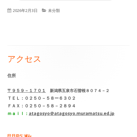
公
カ
2026年2月3日
未分類
開
テ
日
ゴ
リ
ー
アクセス
メ
イ
住所
ン
〒９５９－１７０１
新潟県五泉市石曽根８０７４－２
サ
ＴＥＬ：０２５０－５８ー６３０２
ＦＡＸ：０２５０－５８－２８９４
イ
ｍａｉｌ：
atagosyo＠atagosyo.muramatsu.ed.jp
ド