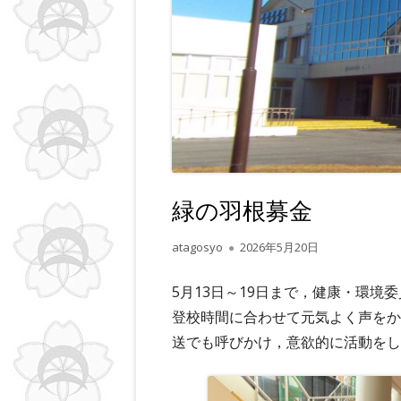
ー
緑の羽根募金
作
公
atagosyo
2026年5月20日
成
開
者
日
5月13日～19日まで，健康・環
登校時間に合わせて元気よく声をか
送でも呼びかけ，意欲的に活動をし