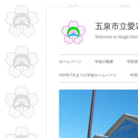
コ
ン
五泉市立愛
テ
ン
Welcome to Atago Elem
ツ
へ
メ
ホームページ
学校の概要
学校基
ス
キ
イ
H30年7月までの学校ホームページ
年間
ッ
ン
プ
メ
ニ
ュ