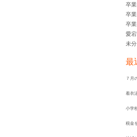
卒業
卒業
卒業
愛宕
未分
最
７月
着衣
小学
税金