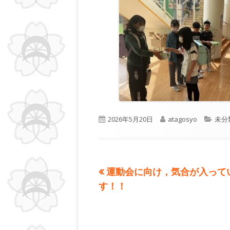
公
作
カ
2026年5月20日
atagosyo
未分
開
成
テ
日
者
ゴ
リ
ー
前
運動会に向け，気合が入って
投
の
す！！
稿
記
事:
ナ