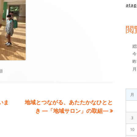
ド
atag
バ
ー
閲
総
今
昨
月
類
月
次
いま
地域とつながる、あたたかなひとと
の
き ―「地域サロン」の取組―
3
記
事:
10