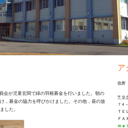
ア
メ
イ
住所
ン
境委員会が児童玄関で緑の羽根募金を行いました。朝の
〒９
け，募金の協力を呼びかけました。その他，昼の放
サ
７４
ました。
ＴＥ
イ
ＦＡ
ｍａ