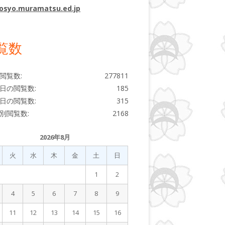
osyo.muramatsu.ed.jp
覧数
閲覧数:
277811
日の閲覧数:
185
日の閲覧数:
315
別閲覧数:
2168
2026年8月
火
水
木
金
土
日
1
2
4
5
6
7
8
9
11
12
13
14
15
16