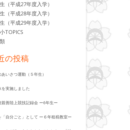
生（平成27年度入学）
生（平成28年度入学）
生（平成29年度入学）
小TOPICS
類
近の投稿
のあいさつ運動（５年生）
泳を実施しました
校親善陸上競技記録会 ー6年生ー
を「自分ごと」として ー６年租税教室ー