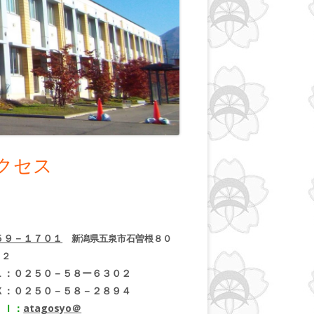
クセス
５９－１７０１
新潟県五泉市石曽根８０
－２
Ｌ：０２５０－５８ー６３０２
Ｘ：０２５０－５８－２８９４
ｉｌ：
atagosyo＠