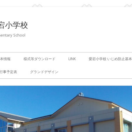
宕小学校
entary School
本情報
様式等ダウンロード
LINK
愛宕小学校 いじめ防止基
行事予定表
グランドデザイン