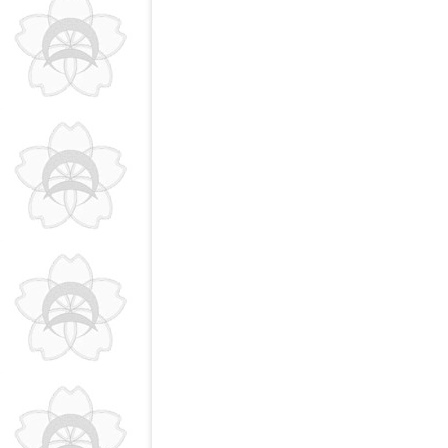
ビ
ゲ
ー
シ
ョ
ン