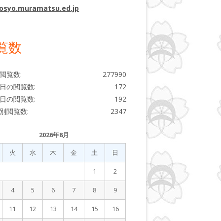
osyo.muramatsu.ed.jp
覧数
閲覧数:
277990
日の閲覧数:
172
日の閲覧数:
192
別閲覧数:
2347
2026年8月
火
水
木
金
土
日
1
2
4
5
6
7
8
9
11
12
13
14
15
16