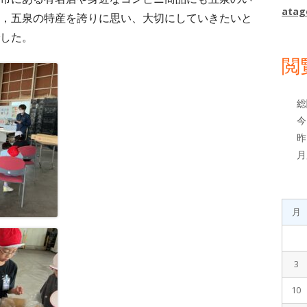
ド
atag
，五泉の特産を誇りに思い、大切にしていきたいと
バ
した。
ー
閲
総
今
昨
月
月
3
10