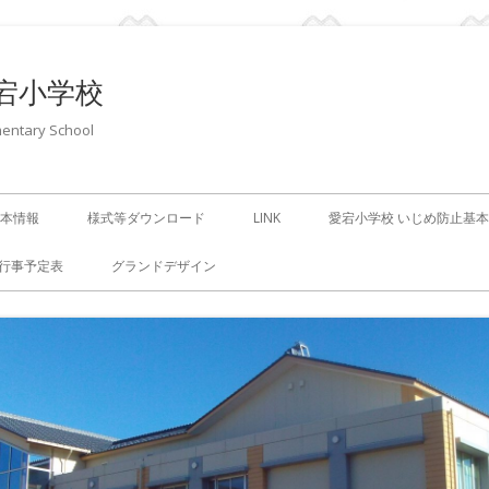
宕小学校
entary School
本情報
様式等ダウンロード
LINK
愛宕小学校 いじめ防止基
行事予定表
グランドデザイン