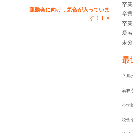
卒業
次
運動会に向け，気合が入っていま
卒業
の
す！！
卒業
記
愛宕
事:
未分
最
７月
着衣
小学
税金