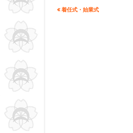
ー
前
着任式・始業式
投
の
稿
記
事:
ナ
ビ
ゲ
ー
シ
ョ
ン