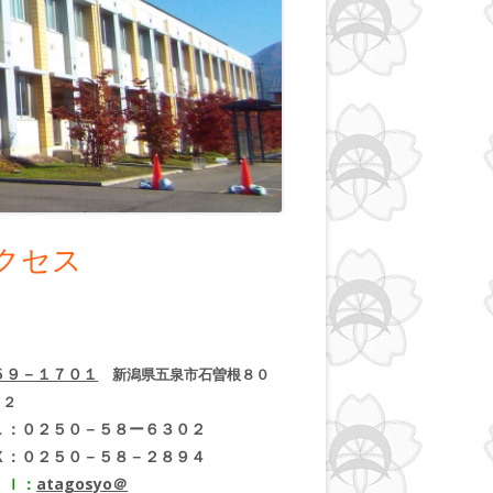
クセス
５９－１７０１
新潟県五泉市石曽根８０
－２
Ｌ：０２５０－５８ー６３０２
Ｘ：０２５０－５８－２８９４
ｉｌ：
atagosyo＠