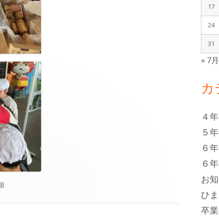
17
24
31
« 7
カ
４年
５年
６年
６年
お知
類
ひま
卒業