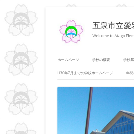
コ
ン
五泉市立愛
テ
ン
Welcome to Atago Elem
ツ
へ
メ
ホームページ
学校の概要
学校基
ス
キ
イ
H30年7月までの学校ホームページ
年間
ッ
ン
プ
メ
ニ
ュ