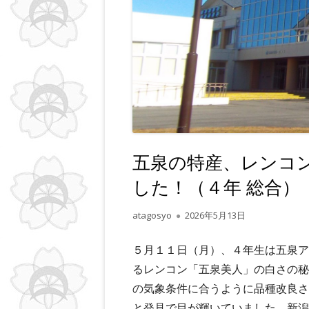
ー
五泉の特産、レンコ
した！（４年 総合）
作
公
atagosyo
2026年5月13日
成
開
者
日
５月１１日（月）、４年生は五泉ア
るレンコン「五泉美人」の白さの秘
の気象条件に合うように品種改良さ
と発見で目が輝いていました。新潟