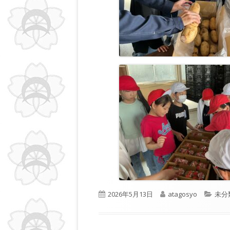
公
作
カ
2026年5月13日
atagosyo
未分
開
成
テ
日
者
ゴ
リ