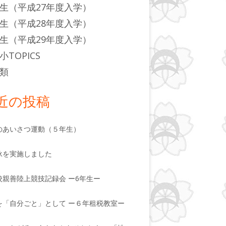
生（平成27年度入学）
生（平成28年度入学）
生（平成29年度入学）
小TOPICS
類
近の投稿
のあいさつ運動（５年生）
泳を実施しました
校親善陸上競技記録会 ー6年生ー
を「自分ごと」として ー６年租税教室ー