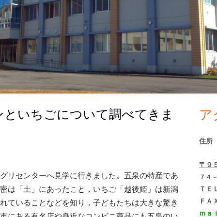
ンといちごについて調べてきま
ア
メ
イ
住所
ン
〒９
サ
グリセンターへ見学に行きました。五泉の特産であ
７４
密は「土」にあったこと，いちご「越後姫」は新潟
ＴＥ
イ
ＦＡ
れていることなどを知り，子どもたちは大きな驚き
ｍａ
市にある有名店や身近なコンビニ商品にも五泉のい