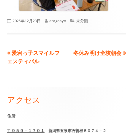
公
作
カ
2025年12月23日
atagosyo
未分類
開
成
テ
日
者
ゴ
前
次
愛宕っ子スマイルフ
冬休み明け全校朝会
投
リ
の
の
ェスティバル
ー
稿
記
記
事:
事:
ナ
ビ
アクセス
メ
ゲ
イ
住所
ー
ン
シ
〒９５９－１７０１
新潟県五泉市石曽根８０７４－２