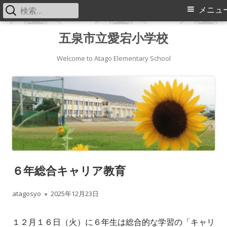
検
メ
メニュ
索:
イ
コ
五泉市立愛宕小学校
ン
ン
テ
Welcome to Atago Elementary School
メ
ン
ツ
ニ
へ
ス
ュ
キ
ー
ッ
プ
６年総合キャリア教育
作
公
atagosyo
2025年12月23日
成
開
１２月１６日（火）に６年生は総合的な学習の「キャリ