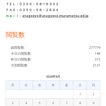
サ
ＴＥＬ：０２５０－５８ー６３０２
ョ
ＦＡＸ：０２５０－５８－２８９４
イ
ｍａｉｌ：
atagosyo＠atagosyo.muramatsu.ed.jp
ン
ド
閲覧数
バ
ー
総閲覧数:
277774
今日の閲覧数:
148
昨日の閲覧数:
315
月別閲覧数:
2131
2026年8月
月
火
水
木
金
土
日
1
2
3
4
5
6
7
8
9