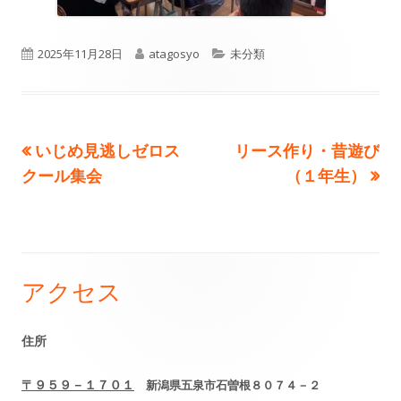
公
作
カ
2025年11月28日
atagosyo
未分類
開
成
テ
日
者
ゴ
前
次
いじめ見逃しゼロス
リース作り・昔遊び
投
リ
の
の
クール集会
（１年生）
ー
稿
記
記
事:
事:
ナ
ビ
アクセス
メ
ゲ
イ
住所
ー
ン
シ
〒９５９－１７０１
新潟県五泉市石曽根８０７４－２