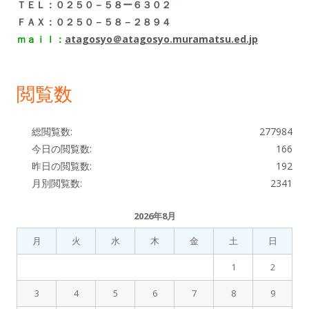
サ
ＴＥＬ：０２５０－５８ー６３０２
ョ
ＦＡＸ：０２５０－５８－２８９４
イ
ｍａｉｌ：
atagosyo＠atagosyo.muramatsu.ed.jp
ン
ド
閲覧数
バ
ー
総閲覧数:
277984
今日の閲覧数:
166
昨日の閲覧数:
192
月別閲覧数:
2341
2026年8月
月
火
水
木
金
土
日
1
2
3
4
5
6
7
8
9