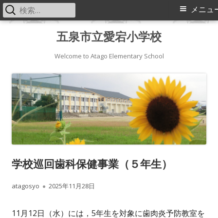
検
メ
メニュ
索:
イ
コ
五泉市立愛宕小学校
ン
ン
テ
Welcome to Atago Elementary School
メ
ン
ツ
ニ
へ
ス
ュ
キ
ー
ッ
プ
学校巡回歯科保健事業（５年生）
作
公
atagosyo
2025年11月28日
成
開
11月12日（水）には，5年生を対象に歯肉炎予防教室を