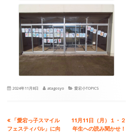
公
作
カ
2024年11月8日
atagosyo
愛宕小TOPICS
開
成
テ
日
者
ゴ
前
次
「愛宕っ子スマイル
11月11日（月）１・２
投
リ
の
の
フェスティバル」に向
年生への読み聞かせ！
ー