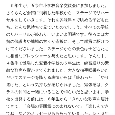
成
開
５年生が、五泉市小学校音楽交歓会に参加しました。
者
日
さくらんど会館に到着した学校から、ステージでリハー
サルをしていきます。それを興味津々で眺める子どもた
ち。どんな気持ちで見ていたのでしょう。すべての学校
のリハーサルが終わり、いよいよ開演です。後ろには大
勢の保護者や地域の方々が応援に、そして鑑賞に駆けつ
けてくださいました。ステージからの景色は子どもたち
に相当なプレッシャーを与えたと思います。そんな中、
４番手で登場した愛宕小学校の５年生は、練習通りの素
敵な歌声を響かせてくれました。大きな拍手喝采をいた
だいてステージを降りる表情からは「終わった」「やり
遂げた」という気持ちが感じられました。緊張感は、ク
ラスの仲間と一緒にいることで和らいだと思います。学
校を出発する前には、６年生から「きれいな歌声を届け
てきて」「会場の雰囲気にのまれないで」「楽しんでき
てね」などのメッセージももらっていました。５・６年