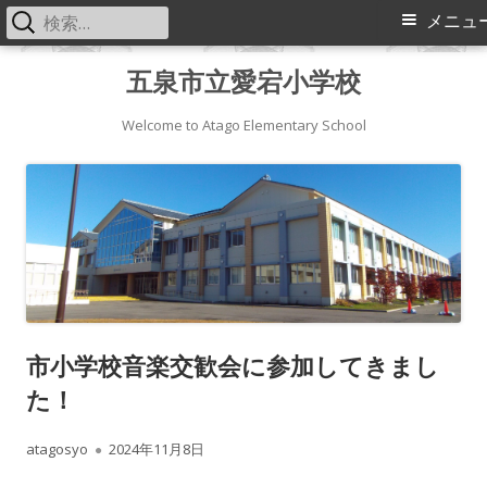
検
メ
メニュ
索:
イ
コ
五泉市立愛宕小学校
ン
ン
テ
Welcome to Atago Elementary School
メ
ン
ツ
ニ
へ
ス
ュ
キ
ー
ッ
プ
市小学校音楽交歓会に参加してきまし
た！
作
公
atagosyo
2024年11月8日