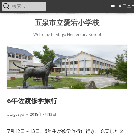
検
メ
メニュ
索:
イ
コ
五泉市立愛宕小学校
ン
ン
テ
Welcome to Atago Elementary School
メ
ン
ツ
ニ
へ
ス
ュ
キ
ー
ッ
プ
6年佐渡修学旅行
作
公
atagosyo
2018年7月13日
成
開
7月12日～13日、6年生が修学旅行に行き、充実した２