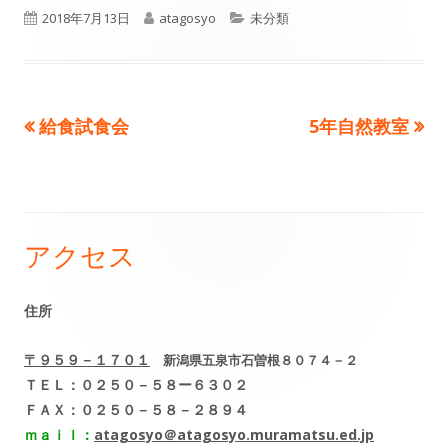
公
作
カ
2018年7月13日
atagosyo
未分類
開
成
テ
日
者
ゴ
前
次
給食試食会
5年自然教室
投
リ
の
の
ー
稿
記
記
事:
事:
ナ
アクセス
メ
ビ
イ
ゲ
住所
ン
ー
〒９５９－１７０１
新潟県五泉市石曽根８０７４－２
サ
シ
ＴＥＬ：０２５０－５８ー６３０２
ＦＡＸ：０２５０－５８－２８９４
イ
ョ
ｍａｉｌ：
atagosyo＠atagosyo.muramatsu.ed.jp