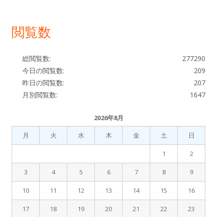
ド
ン
閲覧数
バ
ー
総閲覧数:
277290
今日の閲覧数:
209
昨日の閲覧数:
207
月別閲覧数:
1647
2026年8月
月
火
水
木
金
土
日
1
2
3
4
5
6
7
8
9
10
11
12
13
14
15
16
17
18
19
20
21
22
23