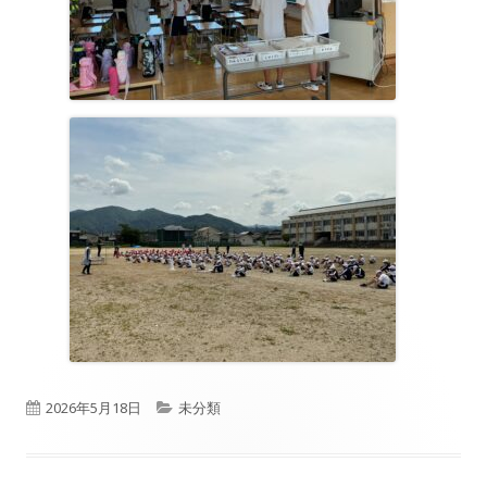
公
カ
2026年5月18日
未分類
開
テ
日
ゴ