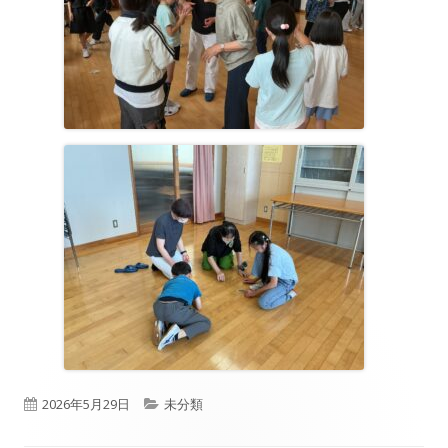
公
カ
2026年5月29日
未分類
開
テ