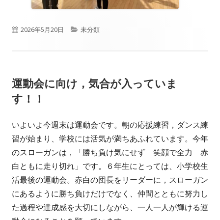
公
カ
2026年5月20日
未分類
開
テ
日
ゴ
運動会に向け，気合が入っていま
リ
す！！
ー
いよいよ今週末は運動会です。朝の応援練習，ダンス練
習が始まり、学校には活気が満ちあふれています。今年
のスローガンは，「勝ち負け気にせず 笑顔で全力 赤
白ともに走り切れ」です。６年生にとっては、小学校生
活最後の運動会。赤白の団長をリーダーに，スローガン
にあるように勝ち負けだけでなく、仲間とともに努力し
た過程や達成感を大切にしながら、一人一人が輝ける運