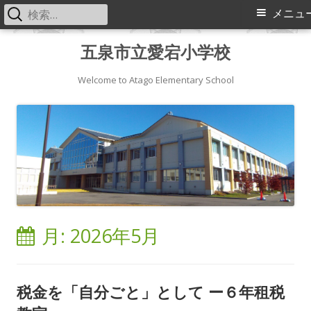
検
メ
メニュ
索:
イ
コ
五泉市立愛宕小学校
ン
ン
テ
Welcome to Atago Elementary School
メ
ン
ツ
ニ
へ
ス
ュ
キ
ー
ッ
プ
月:
2026年5月
税金を「自分ごと」として ー６年租税