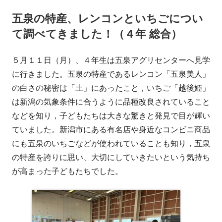
五泉の特産、レンコンといちごについ
リ
て調べてきました！（４年 総合）
ー
５月１１日（月）、４年生は五泉アグリセンターへ見学
に行きました。五泉の特産であるレンコン「五泉美人」
の白さの秘密は「土」にあったこと，いちご「越後姫」
は新潟の気象条件に合うように品種改良されていること
などを知り，子どもたちは大きな驚きと発見で目が輝い
ていました。新潟市にある有名店や身近なコンビニ商品
にも五泉のいちごなどが使われていることも知り，五泉
の特産を誇りに思い、大切にしていきたいという気持ち
が高まった子どもたちでした。