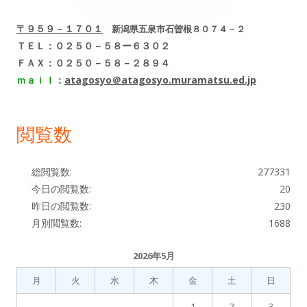
ン
〒９５９－１７０１
新潟県五泉市石曽根８０７４－２
サ
ＴＥＬ：０２５０－５８ー６３０２
ＦＡＸ：０２５０－５８－２８９４
イ
ｍａｉｌ：
atagosyo＠atagosyo.muramatsu.ed.jp
ド
閲覧数
バ
ー
総閲覧数:
277331
今日の閲覧数:
20
昨日の閲覧数:
230
月別閲覧数:
1688
2026年5月
月
火
水
木
金
土
日
1
2
3