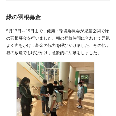
日
ゴ
緑の羽根募金
リ
ー
5月13日～19日まで，健康・環境委員会が児童玄関で緑
の羽根募金を行いました。朝の登校時間に合わせて元気
よく声をかけ，募金の協力を呼びかけました。その他，
昼の放送でも呼びかけ，意欲的に活動をしました。