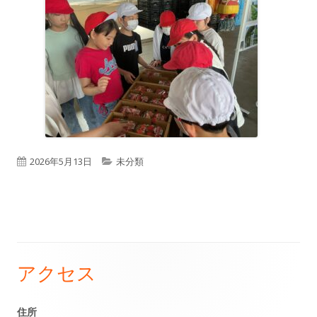
公
カ
2026年5月13日
未分類
開
テ
日
ゴ
リ
ー
アクセス
メ
イ
住所