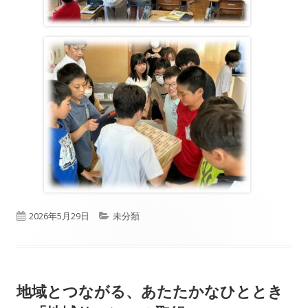
公
カ
2026年5月29日
未分類
開
テ
日
ゴ
地域とつながる、あたたかなひととき
リ